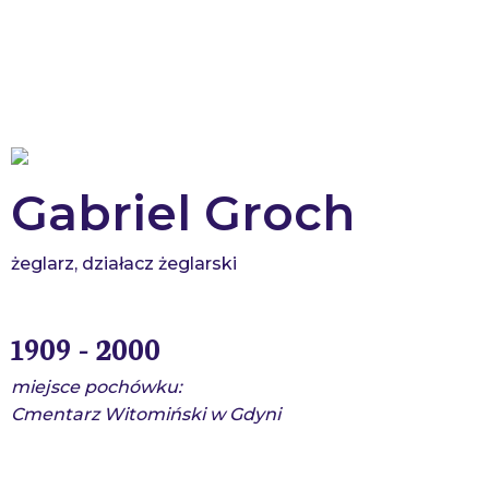
Skip
KRONIKI ŻEGLARSKIE
to
content
Gabriel Groch
żeglarz, działacz żeglarski
1909 - 2000
miejsce pochówku:
Cmentarz Witomiński w Gdyni