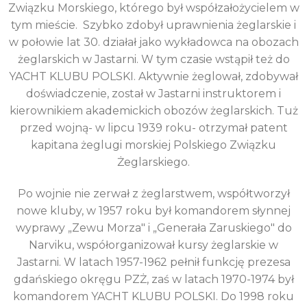
Związku Morskiego, którego był współzałożycielem w
tym mieście. Szybko zdobył uprawnienia żeglarskie i
w połowie lat 30. działał jako wykładowca na obozach
żeglarskich w Jastarni. W tym czasie wstąpił też do
YACHT KLUBU POLSKI. Aktywnie żeglował, zdobywał
doświadczenie, został w Jastarni instruktorem i
kierownikiem akademickich obozów żeglarskich. Tuż
przed wojną- w lipcu 1939 roku- otrzymał patent
kapitana żeglugi morskiej Polskiego Związku
Żeglarskiego.
Po wojnie nie zerwał z żeglarstwem, współtworzył
nowe kluby, w 1957 roku był komandorem słynnej
wyprawy „Zewu Morza" i „Generała Zaruskiego" do
Narviku, współorganizował kursy żeglarskie w
Jastarni. W latach 1957-1962 pełnił funkcję prezesa
gdańskiego okręgu PZŻ, zaś w latach 1970-1974 był
komandorem YACHT KLUBU POLSKI. Do 1998 roku